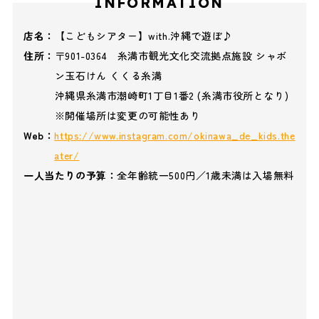
INFORMATION
店名：
【こどもシアター】with.沖縄で遊ぼ♪
住所：
〒901-0364 糸満市観光文化交流拠点施設 シャボ
ン玉石けん くくる糸満
沖縄県糸満市潮崎町1丁目1番2 (糸満市役所となり)
※開催場所は変更の可能性あり
Web：
https://www.instagram.com/okinawa_de_kids.the
ater/
一人当たりの予算：
全年齢統一500円／1歳未満は入場無料