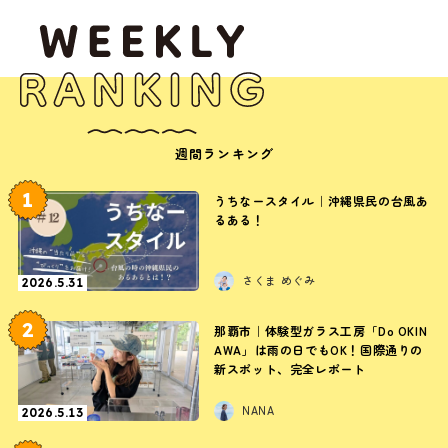
週間ランキング
1
うちなースタイル｜沖縄県民の台風あ
るある！
さくま めぐみ
2026.5.31
2
那覇市｜体験型ガラス工房「Do OKIN
AWA」は雨の日でもOK！国際通りの
新スポット、完全レポート
NANA
2026.5.13