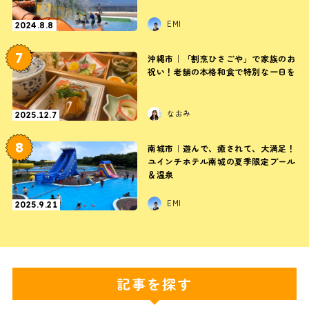
EMI
2024.8.8
7
沖縄市｜「割烹ひさごや」で家族のお
祝い！老舗の本格和食で特別な一日を
なおみ
2025.12.7
8
南城市｜遊んで、癒されて、大満足！
ユインチホテル南城の夏季限定プール
＆温泉
EMI
2025.9.21
記事を探す