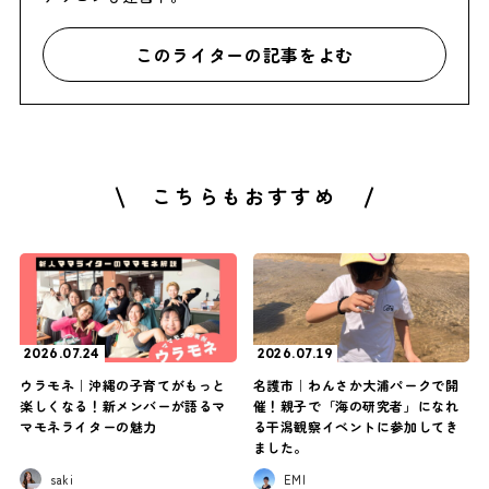
このライターの記事をよむ
こちらもおすすめ
2026.07.24
2026.07.19
ウラモネ｜沖縄の子育てがもっと
名護市｜わんさか大浦パークで開
楽しくなる！新メンバーが語るマ
催！親子で「海の研究者」になれ
マモネライターの魅力
る干潟観察イベントに参加してき
ました。
saki
EMI