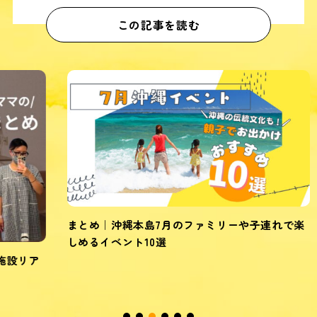
この記事を読む
まとめ｜沖縄本島7月のファミリーや子連れで楽
しめるイベント10選
ア
シ
約