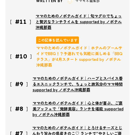
ママモネ編集部
WRITTEN BY
ママのためのノボテルガイド｜旬マグロでちょっ
#11
と贅沢なランチライムを supported by ノボテル
沖縄那覇
この記事を読んでいます
ママのためのノボテルガイド｜ホテルのプールサ
イドでBBQ！？子連れでも気軽に楽しめる「BBQ
#10
テラス」が4月スタート supported by ノボテル
沖縄那覇
ママのためのノボテルガイド｜ハーブとスパイス香
#9
るエスニックランチで、ちょっと旅気分のママ時間
supported by ノボテル沖縄那覇
ママのためのノボテルガイド｜心と体が喜ぶ、ご褒
#8
美ブッフェで「発酵美容」ランチを堪能 supported
by ノボテル沖縄那覇
ママのためのノボテルガイド｜とろけるチーズとじ
#7
んわり旨みの県産きのこ♡ ランチで“やさしいご褒