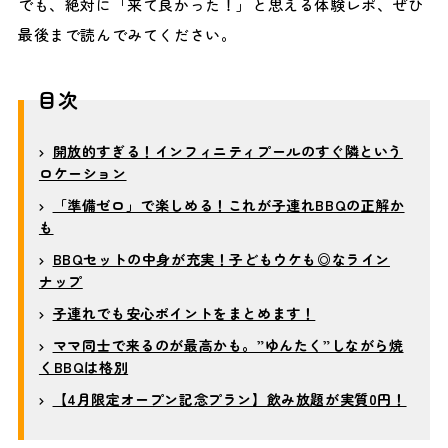
でも、絶対に「来て良かった！」と思える体験レポ、ぜひ
最後まで読んでみてください。
目次
開放的すぎる！インフィニティプールのすぐ隣という
ロケーション
「準備ゼロ」で楽しめる！これが子連れBBQの正解か
も
BBQセットの中身が充実！子どもウケも◎なライン
ナップ
子連れでも安心ポイントをまとめます！
ママ同士で来るのが最高かも。”ゆんたく”しながら焼
くBBQは格別
【4月限定オープン記念プラン】飲み放題が実質0円！