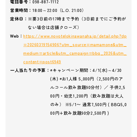
電話番号：
098-887-1112
営業時間：
18:00～22:00（L.O. 21:00）
定休日：
※要3日前の17時まで予約（3日前までにご予約が
ない場合は店舗クローズ）
Web：
https://www.novotelokinawanaha.jp/detail.php?dp
=20260319154906?utm_source=mamamone&utm_
medium=article&utm_campaign=bbq_2026&utm_
content=post6949
一人当たりの予算：
◉キャンペーン期間：4/1(水)～4/30
(木) ◉お1人様 5,000円（2,500円のア
ルコール飲み放題90分付）／ 子供2,5
00円・幼児1,200円（飲み放題は大人
のみ） ※5/1〜 通常7,500円 ( BBQ5,0
00円+飲み放題90分2,500円 )