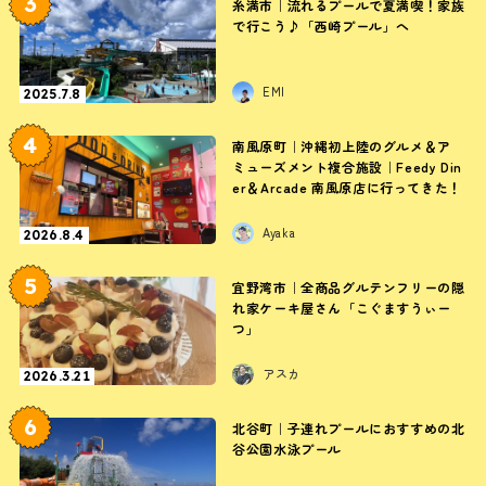
3
糸満市｜流れるプールで夏満喫！家族
で行こう♪「西崎プール」へ
EMI
2025.7.8
4
南風原町｜沖縄初上陸のグルメ＆ア
ミューズメント複合施設｜Feedy Din
er＆Arcade 南風原店に行ってきた！
Ayaka
2026.8.4
5
宜野湾市｜全商品グルテンフリーの隠
れ家ケーキ屋さん「こぐますうぃー
つ」
アスカ
2026.3.21
6
北谷町｜子連れプールにおすすめの北
谷公園水泳プール