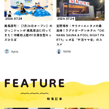
2026.07.28
2026.07.24
南風原町｜【7月24日オープン】の
宜野湾市｜サウナ×エンタメの最
びっこジャンボ 南風原店に行って
高峰！ラグナガーデンホテル『OKI
きた！沖縄初上陸の1日滞在型キッ
NAWA SAUNA & POOL NIGHT PA
ズひろば
RTY』レポ＆「サ活ママ会」のス
スメ
Ayaka
NANA
特集記事