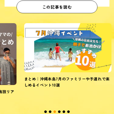
この記事を読む
まとめ｜沖縄本島7月のファミリーや子連れで楽
しめるイベント10選
ア
シ
約