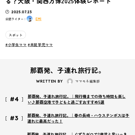
る？大阪・関西万博2025体験レポート
2025.07.23
EMI
公認ライター：
スポット
小学生ママ
未就学児ママ
那覇発、子連れ旅行記。
ママモネ編集部
WRITTEN BY
那覇発、子連れ旅行記。｜飛行機までの待ち時間も楽し
#4
い♪那覇空港で子どもと過ごすおすすめ5選
那覇発、子連れ旅行記。｜春の長崎・ハウステンボスは子
#3
連れに最高だった！
那覇発、子連れ旅行記。｜ぐずりゼロで2歳児と思いっき