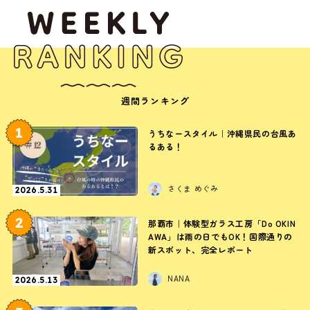
週間ランキング
1
うちなースタイル｜沖縄県民の台風あ
るある！
さくま めぐみ
2026.5.31
2
那覇市｜体験型ガラス工房「Do OKIN
AWA」は雨の日でもOK！国際通りの
新スポット、完全レポート
NANA
2026.5.13