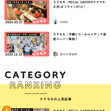
ウラモネ｜MECAL GARDENでママモ
ネ月1オフラインMTG！
NANA
2026.02.27
ウラモネ｜沖縄にローカルメディア運
営メンバー集結！
佐久川安加利
2025.12.13
ウラモネの人気記事
1
ウラモネ｜MECAL GARDENでママモ