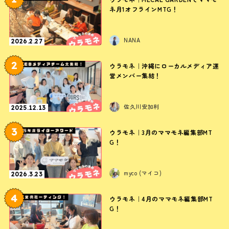
ネ月1オフラインMTG！
NANA
2026.2.27
2
ウラモネ｜沖縄にローカルメディア運
営メンバー集結！
佐久川安加利
2025.12.13
3
ウラモネ｜3月のママモネ編集部MT
G！
myco (マイコ)
2026.3.23
4
ウラモネ｜4月のママモネ編集部MT
G！