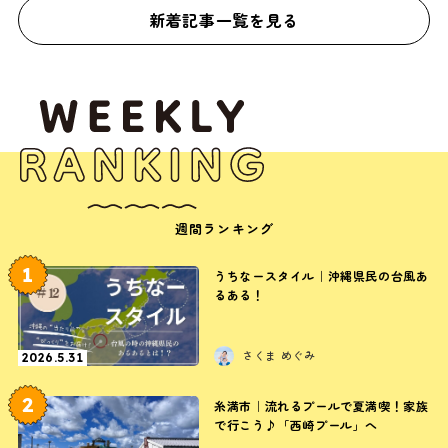
新着記事一覧を見る
週間ランキング
1
うちなースタイル｜沖縄県民の台風あ
るある！
さくま めぐみ
2026.5.31
2
糸満市｜流れるプールで夏満喫！家族
で行こう♪「西崎プール」へ