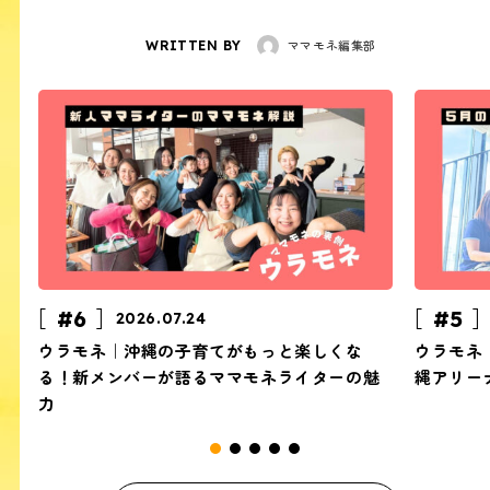
ママモネ編集部
WRITTEN BY
#6
#5
2026.07.24
ウラモネ｜沖縄の子育てがもっと楽しくな
ウラモネ
る！新メンバーが語るママモネライターの魅
縄アリーナ
力