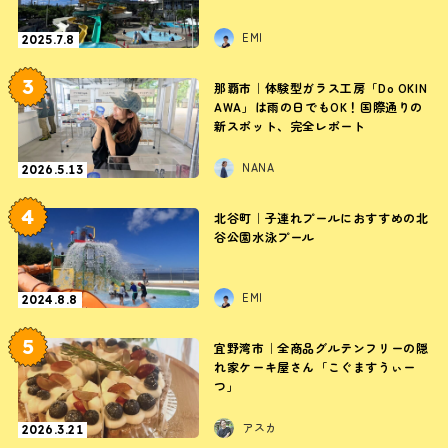
EMI
2025.7.8
3
那覇市｜体験型ガラス工房「Do OKIN
AWA」は雨の日でもOK！国際通りの
新スポット、完全レポート
NANA
2026.5.13
4
北谷町｜子連れプールにおすすめの北
谷公園水泳プール
EMI
2024.8.8
5
宜野湾市｜全商品グルテンフリーの隠
れ家ケーキ屋さん「こぐますうぃー
つ」
アスカ
2026.3.21