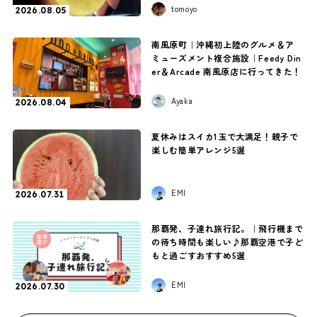
tomoyo
2026.08.05
南風原町｜沖縄初上陸のグルメ＆ア
ミューズメント複合施設｜Feedy Din
er＆Arcade 南風原店に行ってきた！
Ayaka
2026.08.04
夏休みはスイカ1玉で大満足！親子で
楽しむ簡単アレンジ5選
EMI
2026.07.31
那覇発、子連れ旅行記。｜飛行機まで
の待ち時間も楽しい♪那覇空港で子ど
もと過ごすおすすめ5選
EMI
2026.07.30