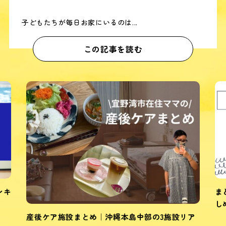
子どもたちが毎日お家にいるのは...
この記事を読む
まとめ｜沖縄本島7月のファミリーや子連れで楽
しめるイベント10選
ア
シ