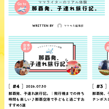
ママモネ編集部
WRITTEN BY
#4
#3
2026.07.30
那覇発、子連れ旅行記。｜飛行機までの待ち
那覇発、
時間も楽しい♪那覇空港で子どもと過ごすお
テンボス
すすめ5選