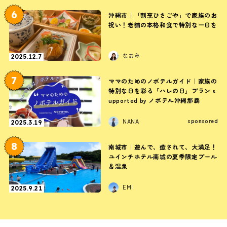
6
沖縄市｜「割烹ひさごや」で家族のお
祝い！老舗の本格和食で特別な一日を
なおみ
2025.12.7
7
ママのためのノボテルガイド｜家族の
特別な日を彩る「ハレの日」プラン s
upported by ノボテル沖縄那覇
NANA
sponsored
2025.3.19
8
南城市｜遊んで、癒されて、大満足！
ユインチホテル南城の夏季限定プール
＆温泉
EMI
2025.9.21