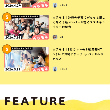
NANA
2026.4.29
5
ウラモネ｜沖縄の子育てがもっと楽し
くなる！新メンバーが語るママモネラ
イターの魅力
saki
2026.7.24
6
ウラモネ｜5月のママモネ編集部MT
G！レフ沖縄アリーナ by ベッセルホ
テルズ
NANA
2026.5.29