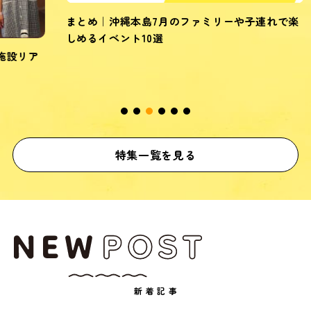
まとめ｜沖縄本島7月のファミリーや子連れで楽
しめるイベント10選
ア
シ
約
特集一覧を見る
新着記事