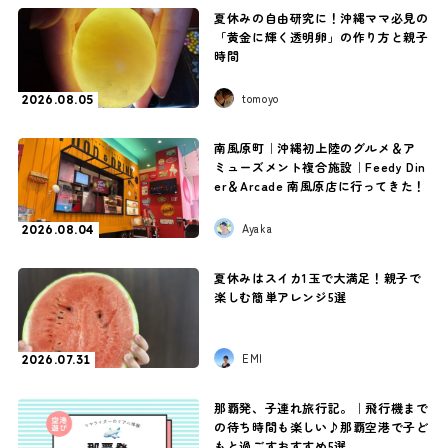
夏休みの自由研究に！沖縄ママ必見の
「黄金に輝く透明卵」の作り方と親子
時間
tomoyo
2026.08.05
南風原町｜沖縄初上陸のグルメ＆ア
ミューズメント複合施設｜Feedy Din
er＆Arcade 南風原店に行ってきた！
Ayaka
2026.08.04
夏休みはスイカ1玉で大満足！親子で
楽しむ簡単アレンジ5選
EMI
2026.07.31
那覇発、子連れ旅行記。｜飛行機まで
の待ち時間も楽しい♪那覇空港で子ど
もと過ごすおすすめ5選