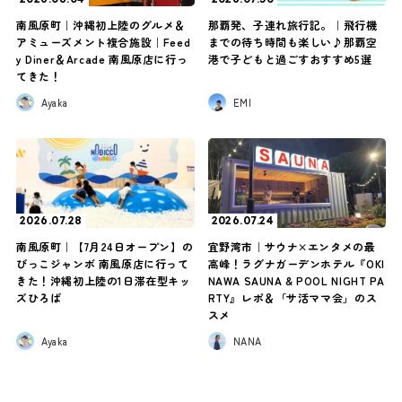
南風原町｜沖縄初上陸のグルメ＆
那覇発、子連れ旅行記。｜飛行機
アミューズメント複合施設｜Feed
までの待ち時間も楽しい♪那覇空
y Diner＆Arcade 南風原店に行っ
港で子どもと過ごすおすすめ5選
てきた！
Ayaka
EMI
2026.07.28
2026.07.24
南風原町｜【7月24日オープン】の
宜野湾市｜サウナ×エンタメの最
びっこジャンボ 南風原店に行って
高峰！ラグナガーデンホテル『OKI
きた！沖縄初上陸の1日滞在型キッ
NAWA SAUNA & POOL NIGHT PA
ズひろば
RTY』レポ＆「サ活ママ会」のス
スメ
Ayaka
NANA