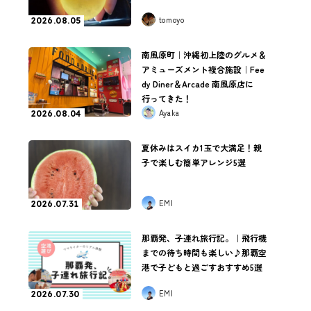
tomoyo
2026.08.05
南風原町｜沖縄初上陸のグルメ＆
アミューズメント複合施設｜Fee
dy Diner＆Arcade 南風原店に
行ってきた！
Ayaka
2026.08.04
夏休みはスイカ1玉で大満足！親
子で楽しむ簡単アレンジ5選
EMI
2026.07.31
那覇発、子連れ旅行記。｜飛行機
までの待ち時間も楽しい♪那覇空
港で子どもと過ごすおすすめ5選
EMI
2026.07.30