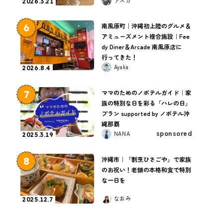
アスカ
2026.3.21
6
南風原町｜沖縄初上陸のグルメ＆
アミューズメント複合施設｜Fee
dy Diner＆Arcade 南風原店に
行ってきた！
Ayaka
2026.8.4
7
ママのためのノボテルガイド｜家
族の特別な日を彩る「ハレの日」
プラン supported by ノボテル沖
縄那覇
NANA
sponsored
2025.3.19
8
沖縄市｜「割烹ひさごや」で家族
のお祝い！老舗の本格和食で特別
な一日を
なおみ
2025.12.7