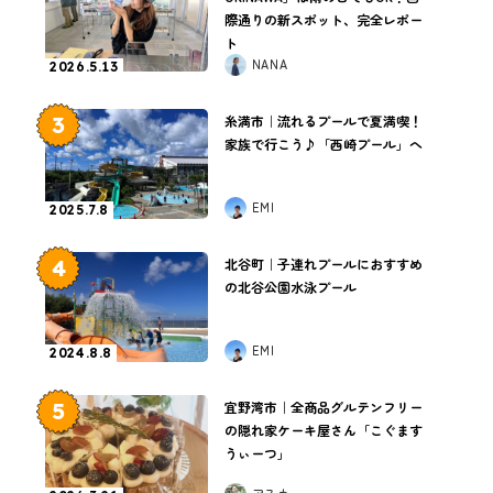
際通りの新スポット、完全レポー
ト
NANA
2026.5.13
3
糸満市｜流れるプールで夏満喫！
家族で行こう♪「西崎プール」へ
EMI
2025.7.8
4
北谷町｜子連れプールにおすすめ
の北谷公園水泳プール
EMI
2024.8.8
5
宜野湾市｜全商品グルテンフリー
の隠れ家ケーキ屋さん「こぐます
うぃーつ」