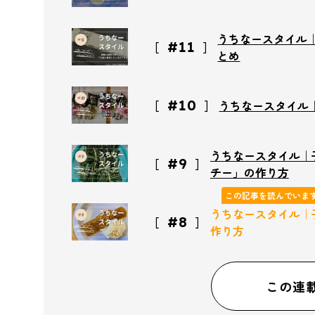
うちなースタイル
#11
とめ
#10
うちなースタイル
うちなースタイル｜
#9
チー」の作り方
この記事を読んでいま
うちなースタイル｜
#8
作り方
この連