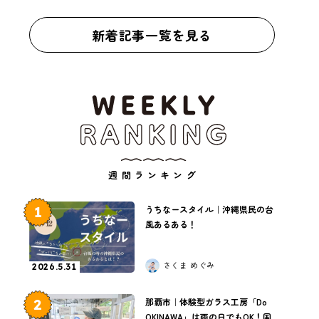
新着記事一覧を見る
週間ランキング
1
うちなースタイル｜沖縄県民の台
風あるある！
さくま めぐみ
2026.5.31
2
那覇市｜体験型ガラス工房「Do
OKINAWA」は雨の日でもOK！国