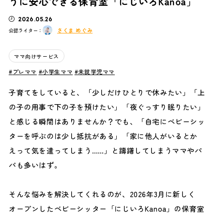
うに安心できる保育室「にじいろKanoa」
2026.05.26
さくま めぐみ
公認ライター：
ママ向けサービス
プレママ
小学生ママ
未就学児ママ
子育てをしていると、「少しだけひとりで休みたい」「上
の子の用事で下の子を預けたい」「夜ぐっすり眠りたい」
と感じる瞬間はありませんか？でも、「自宅にベビーシッ
ターを呼ぶのは少し抵抗がある」「家に他人がいるとか
えって気を遣ってしまう……」と躊躇してしまうママやパ
パも多いはず。
そんな悩みを解決してくれるのが、2026年3月に新しく
オープンしたベビーシッター「にじいろKanoa」の保育室