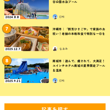
谷公園水泳プール
EMI
2024.8.8
7
沖縄市｜「割烹ひさごや」で家族のお
祝い！老舗の本格和食で特別な一日を
なおみ
2025.12.7
8
南城市｜遊んで、癒されて、大満足！
ユインチホテル南城の夏季限定プール
＆温泉
EMI
2025.9.21
記事を探す