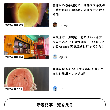
夏休みの自由研究に！沖縄ママ必見の
「黄金に輝く透明卵」の作り方と親子
時間
tomoyo
2026.08.05
南風原町｜沖縄初上陸のグルメ＆ア
ミューズメント複合施設｜Feedy Din
er＆Arcade 南風原店に行ってきた！
Ayaka
2026.08.04
夏休みはスイカ1玉で大満足！親子で
楽しむ簡単アレンジ5選
EMI
2026.07.31
新着記事一覧を見る