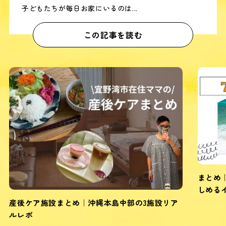
子どもたちが毎日お家にいるのは...
この記事を読む
まとめ｜沖縄本島7月のファミリーや子連れで楽
しめるイベント10選
ア
シ
約