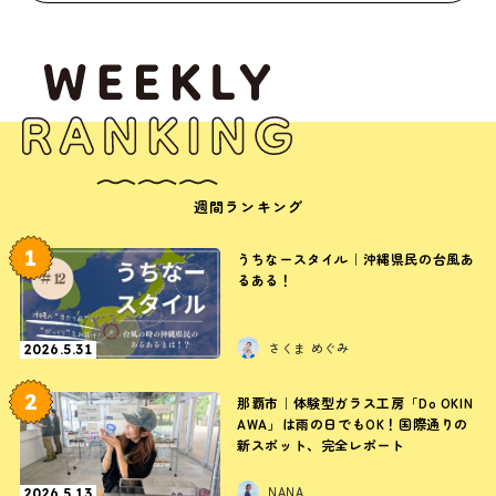
週間ランキング
1
うちなースタイル｜沖縄県民の台風あ
るある！
さくま めぐみ
2026.5.31
2
那覇市｜体験型ガラス工房「Do OKIN
AWA」は雨の日でもOK！国際通りの
新スポット、完全レポート
NANA
2026.5.13