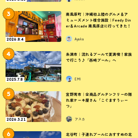
3
南風原町｜沖縄初上陸のグルメ＆ア
ミューズメント複合施設｜Feedy Din
er＆Arcade 南風原店に行ってきた！
Ayaka
2026.8.4
4
糸満市｜流れるプールで夏満喫！家族
で行こう♪「西崎プール」へ
EMI
2025.7.8
5
宜野湾市｜全商品グルテンフリーの隠
れ家ケーキ屋さん「こぐますうぃー
つ」
アスカ
2026.3.21
6
北谷町｜子連れプールにおすすめの北