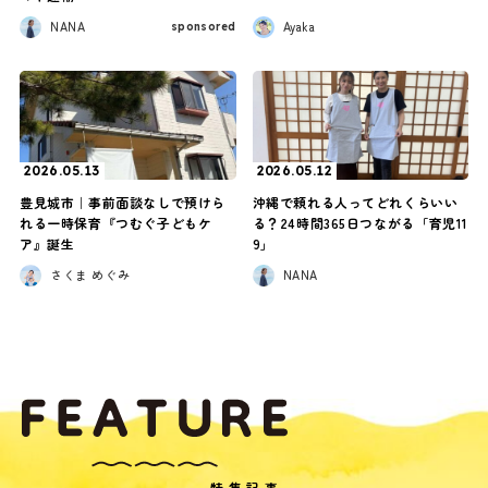
NANA
Ayaka
sponsored
2026.05.13
2026.05.12
豊見城市｜事前面談なしで預けら
沖縄で頼れる人ってどれくらいい
れる一時保育『つむぐ子どもケ
る？24時間365日つながる「育児11
ア』誕生
9」
さくま めぐみ
NANA
特集記事