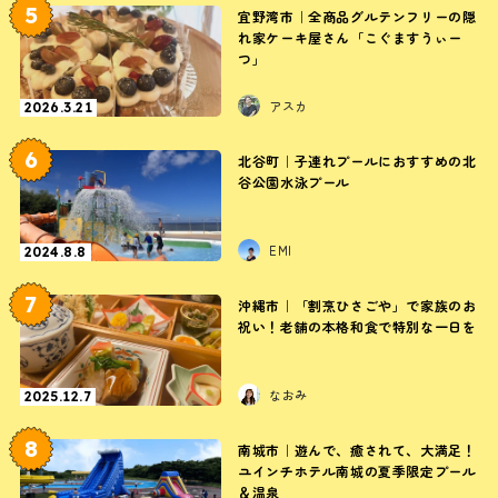
5
宜野湾市｜全商品グルテンフリーの隠
れ家ケーキ屋さん「こぐますうぃー
つ」
アスカ
2026.3.21
6
北谷町｜子連れプールにおすすめの北
谷公園水泳プール
EMI
2024.8.8
7
沖縄市｜「割烹ひさごや」で家族のお
祝い！老舗の本格和食で特別な一日を
なおみ
2025.12.7
8
南城市｜遊んで、癒されて、大満足！
ユインチホテル南城の夏季限定プール
＆温泉