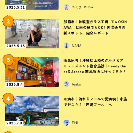
さくま めぐみ
2026.5.31
2
那覇市｜体験型ガラス工房「Do OKIN
AWA」は雨の日でもOK！国際通りの
新スポット、完全レポート
NANA
2026.5.13
3
南風原町｜沖縄初上陸のグルメ＆ア
ミューズメント複合施設｜Feedy Din
er＆Arcade 南風原店に行ってきた！
Ayaka
2026.8.4
4
糸満市｜流れるプールで夏満喫！家族
で行こう♪「西崎プール」へ
EMI
2025.7.8