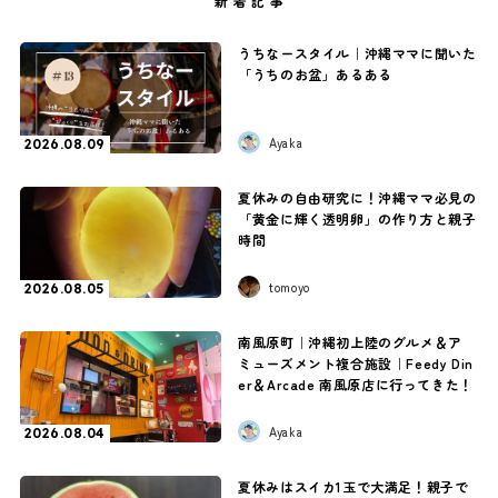
新着記事
うちなースタイル｜沖縄ママに聞いた
「うちのお盆」あるある
Ayaka
2026.08.09
夏休みの自由研究に！沖縄ママ必見の
「黄金に輝く透明卵」の作り方と親子
時間
tomoyo
2026.08.05
南風原町｜沖縄初上陸のグルメ＆ア
ミューズメント複合施設｜Feedy Din
er＆Arcade 南風原店に行ってきた！
Ayaka
2026.08.04
夏休みはスイカ1玉で大満足！親子で