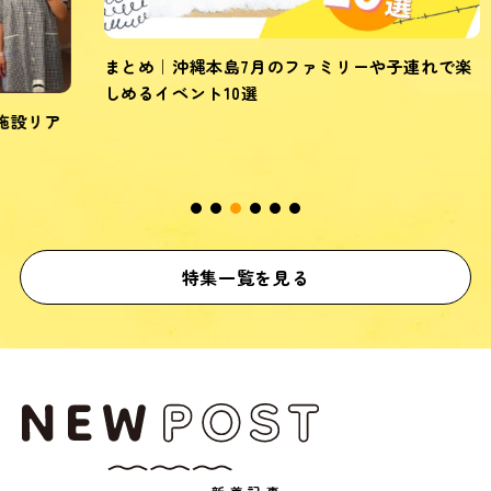
まとめ｜沖縄本島7月のファミリーや子連れで楽
しめるイベント10選
ア
シ
約
特集一覧を見る