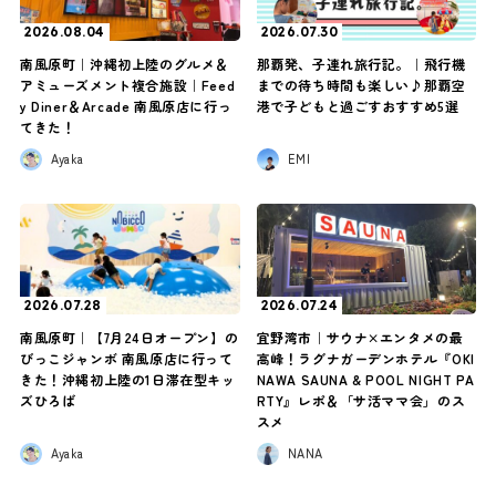
2026.08.04
2026.07.30
南風原町｜沖縄初上陸のグルメ＆
那覇発、子連れ旅行記。｜飛行機
アミューズメント複合施設｜Feed
までの待ち時間も楽しい♪那覇空
y Diner＆Arcade 南風原店に行っ
港で子どもと過ごすおすすめ5選
てきた！
Ayaka
EMI
2026.07.28
2026.07.24
南風原町｜【7月24日オープン】の
宜野湾市｜サウナ×エンタメの最
びっこジャンボ 南風原店に行って
高峰！ラグナガーデンホテル『OKI
きた！沖縄初上陸の1日滞在型キッ
NAWA SAUNA & POOL NIGHT PA
ズひろば
RTY』レポ＆「サ活ママ会」のス
スメ
Ayaka
NANA